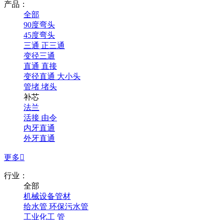
产品：
全部
90度弯头
45度弯头
三通 正三通
变径三通
直通 直接
变径直通 大小头
管堵 堵头
补芯
法兰
活接 由令
内牙直通
外牙直通
更多

行业：
全部
机械设备管材
给水管 环保污水管
工业化工 管