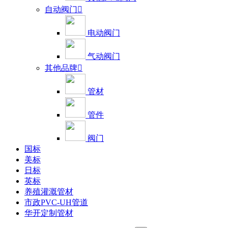
自动阀门

电动阀门
气动阀门
其他品牌

管材
管件
阀门
国标
美标
日标
英标
养殖灌溉管材
市政PVC-UH管道
华开定制管材