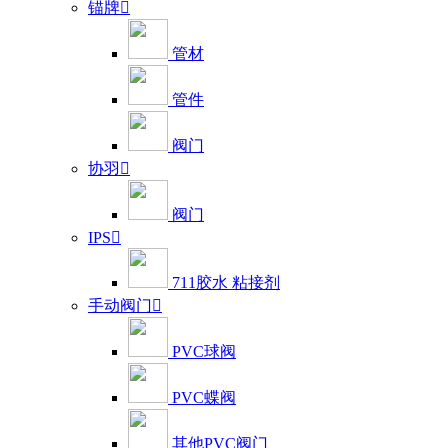
锚牌

管材
管件
阀门
协羽

阀门
IPS

711胶水 粘接剂
手动阀门

PVC球阀
PVC蝶阀
其他PVC阀门