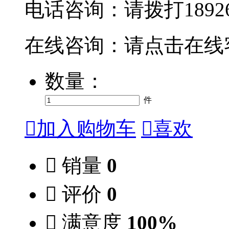
电话咨询：请拨打189265
在线咨询：请点击在线
数量：
件

加入购物车

喜欢

销量
0

评价
0

满意度
100%