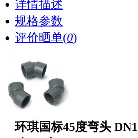
详情描述
规格参数
评价晒单(
0
)
环琪国标45度弯头 DN15-D