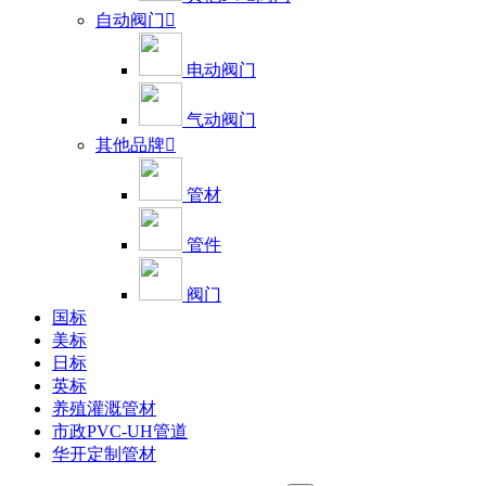
自动阀门

电动阀门
气动阀门
其他品牌

管材
管件
阀门
国标
美标
日标
英标
养殖灌溉管材
市政PVC-UH管道
华开定制管材