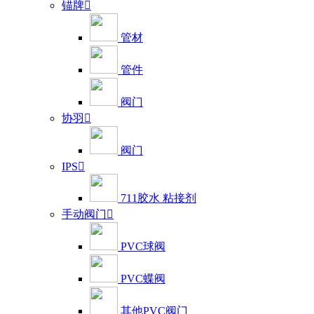
锚牌

管材
管件
阀门
协羽

阀门
IPS

711胶水 粘接剂
手动阀门

PVC球阀
PVC蝶阀
其他PVC阀门