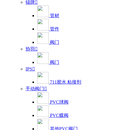
锚牌

管材
管件
阀门
协羽

阀门
IPS

711胶水 粘接剂
手动阀门

PVC球阀
PVC蝶阀
其他PVC阀门