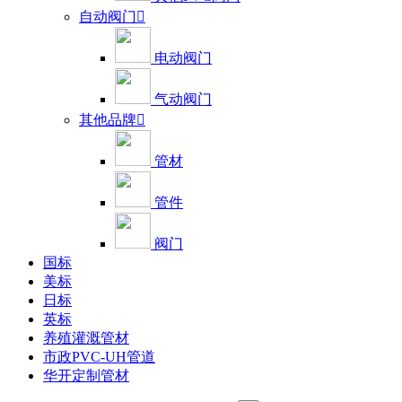
自动阀门

电动阀门
气动阀门
其他品牌

管材
管件
阀门
国标
美标
日标
英标
养殖灌溉管材
市政PVC-UH管道
华开定制管材