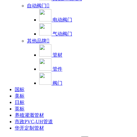
自动阀门

电动阀门
气动阀门
其他品牌

管材
管件
阀门
国标
美标
日标
英标
养殖灌溉管材
市政PVC-UH管道
华开定制管材