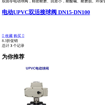
双由令电动球阀，精密耐磨、回差小，耐酸碱、耐磨损。环保管
电动UPVC双活接球阀 DN15-DN100

收藏
购买

8.3折促销
总计
3
个记录
为你推荐