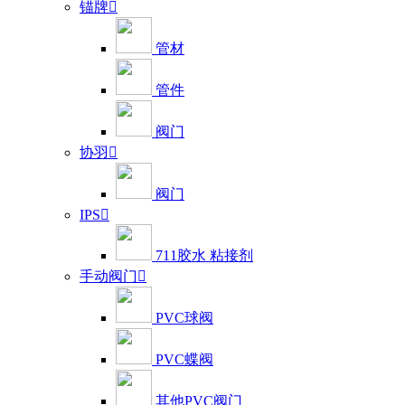
锚牌

管材
管件
阀门
协羽

阀门
IPS

711胶水 粘接剂
手动阀门

PVC球阀
PVC蝶阀
其他PVC阀门