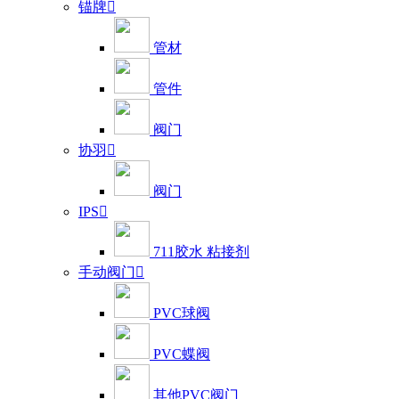
锚牌

管材
管件
阀门
协羽

阀门
IPS

711胶水 粘接剂
手动阀门

PVC球阀
PVC蝶阀
其他PVC阀门