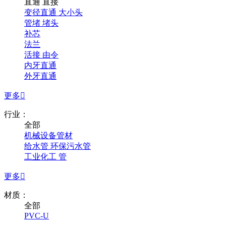
直通 直接
变径直通 大小头
管堵 堵头
补芯
法兰
活接 由令
内牙直通
外牙直通
更多

行业：
全部
机械设备管材
给水管 环保污水管
工业化工 管
更多

材质：
全部
PVC-U