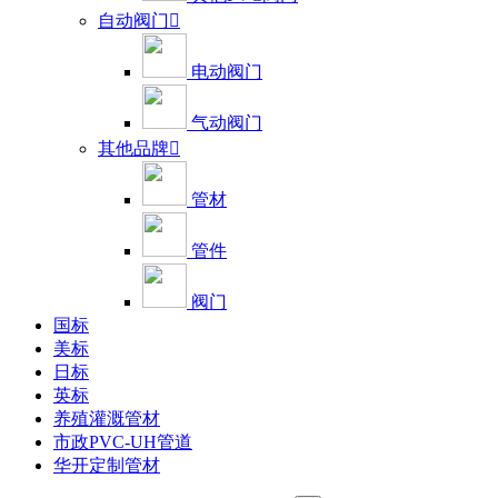
自动阀门

电动阀门
气动阀门
其他品牌

管材
管件
阀门
国标
美标
日标
英标
养殖灌溉管材
市政PVC-UH管道
华开定制管材