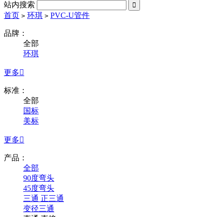
站内搜索

首页
环琪
PVC-U管件
>
>
品牌：
全部
环琪
更多

标准：
全部
国标
美标
更多

产品：
全部
90度弯头
45度弯头
三通 正三通
变径三通