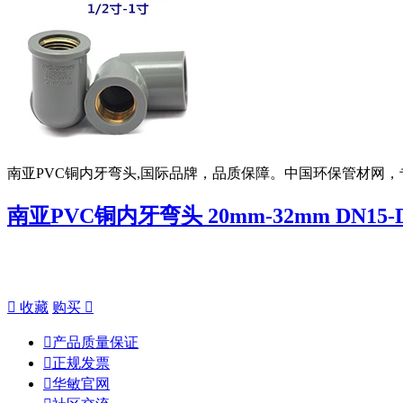
南亚PVC铜内牙弯头,国际品牌，品质保障。中国环保管材网，
南亚PVC铜内牙弯头 20mm-32mm DN15-

收藏
购买


产品质量保证

正规发票

华敏官网