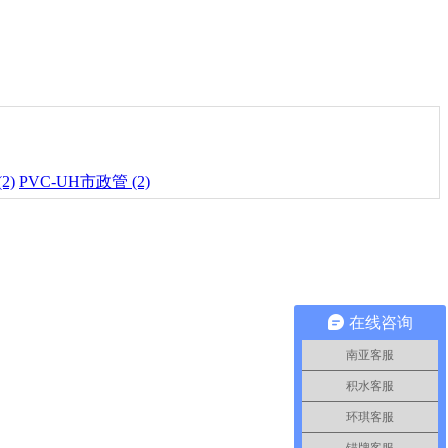
2)
PVC-UH市政管 (2)
在线咨询
南亚客服
积水客服
环琪客服
锚牌客服