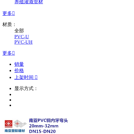
养殖灌溉管材
更多

材质：
全部
PVC-U
PVC-UH
更多

销量
价格
上架时间

显示方式：