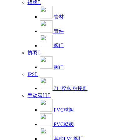
锚牌

管材
管件
阀门
协羽

阀门
IPS

711胶水 粘接剂
手动阀门

PVC球阀
PVC蝶阀
其他PVC阀门