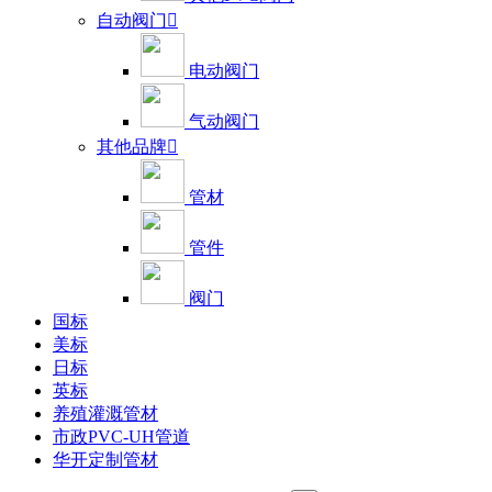
自动阀门

电动阀门
气动阀门
其他品牌

管材
管件
阀门
国标
美标
日标
英标
养殖灌溉管材
市政PVC-UH管道
华开定制管材