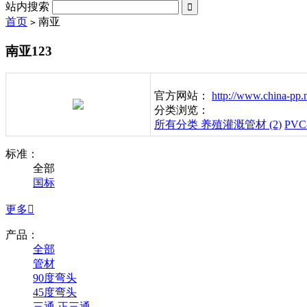
站内搜索

首页
南亚
>
南亚123
官方网站：
http://www.china-pp.
分类浏览：
所有分类
养殖灌溉管材 (2)
PVC
标准：
全部
国标
更多

产品：
全部
管材
90度弯头
45度弯头
三通 正三通