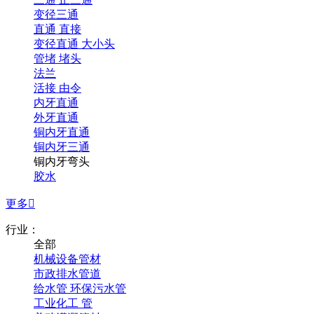
变径三通
直通 直接
变径直通 大小头
管堵 堵头
法兰
活接 由令
内牙直通
外牙直通
铜内牙直通
铜内牙三通
铜内牙弯头
胶水
更多

行业：
全部
机械设备管材
市政排水管道
给水管 环保污水管
工业化工 管